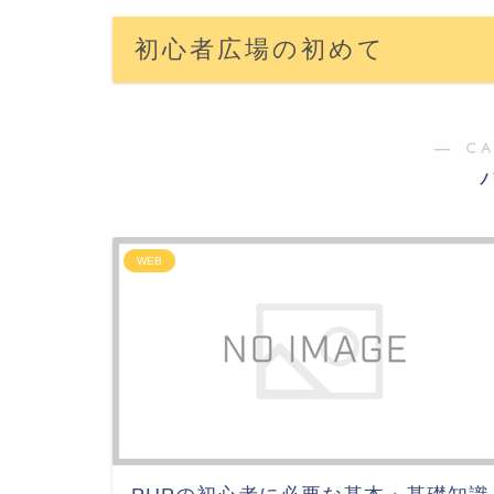
初心者広場の初めて
― C
WEB