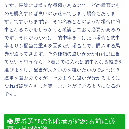
です。馬券には様々な種類があるので、どの種類のも
のを購入すれば良いのか迷ってしまう場合もありま
す。ですからまずは、その名称とどのような場合に的
中となるのかをしっかりと確認しておく必要があるの
です。それがわかれば、的中率を上げたい場合と的中
率よりも配当に重きを置きたい場合とで、購入する馬
券が違ってきます。その種類の違いが分かれば沢山当
てたいと思うなら、3着までに入れば的中となる複勝を
選びますし、配当が大きいのを狙いたいのであれば３
連単を選ぶのですが、そのような違いが分かるように
なれば競馬をもっと楽しむことができるようになるの
です。
馬券選びの初心者が始める前に必