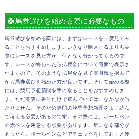
馬券選びを始める際に必要なもの
馬券選びを始める際には、まずはレースを一度見てみ
ることをおすすめします。いきなり購入するよりも実
際にレースを見た方が、何となく分かってくるので
す。レースが終わったら払戻金について画面で表示さ
れますので、そのような払戻金を見て雰囲気を掴んで
から馬券選びを始めた方が良いです。そして始める際
には、競馬予想新聞を手に取ることをおすすめしま
す。ただ闇雲に番号だけで選んでいては、なかなか当
たりません。そのため専門の競馬予想新聞をよく読ん
で考える必要があるのです。その際には、ボールペン
や赤ペンを用意する必要があります。気になる部分が
あったら、ボールペンなどでチェックをしておくと便