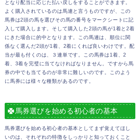
となり配当に応じた払い戻しをすることができます。
よく購入されているのは馬連と言うものですが、この
馬券は2頭の馬を選びその馬の番号をマークシートに記
入して購入します。そして購入した2頭の馬が1着と2着
にきた場合に的中となります。この馬連は、順位に関
係なく選んだ2頭が1着、2着にくれば良いわけです。配
当が最も付くのは、３連単です。この馬券は1着、2
着、3着を完璧に当てなければなりません。ですから馬
券の中でも当てるのが非常に難しいのです。このよう
に馬券には様々な種類があるのです。
馬券選びを始める初心者の基本
馬券選びを始める初心者の基本としてまず覚えてほし
いのは、それぞれの特徴をしっかりと知っておくこと