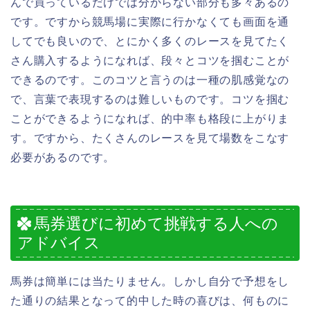
んで買っているだけでは分からない部分も多々あるの
です。ですから競馬場に実際に行かなくても画面を通
してでも良いので、とにかく多くのレースを見てたく
さん購入するようになれば、段々とコツを掴むことが
できるのです。このコツと言うのは一種の肌感覚なの
で、言葉で表現するのは難しいものです。コツを掴む
ことができるようになれば、的中率も格段に上がりま
す。ですから、たくさんのレースを見て場数をこなす
必要があるのです。
馬券選びに初めて挑戦する人への
アドバイス
馬券は簡単には当たりません。しかし自分で予想をし
た通りの結果となって的中した時の喜びは、何ものに