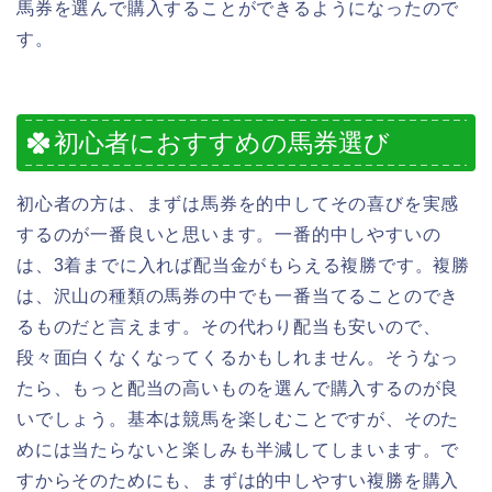
馬券を選んで購入することができるようになったので
す。
初心者におすすめの馬券選び
初心者の方は、まずは馬券を的中してその喜びを実感
するのが一番良いと思います。一番的中しやすいの
は、3着までに入れば配当金がもらえる複勝です。複勝
は、沢山の種類の馬券の中でも一番当てることのでき
るものだと言えます。その代わり配当も安いので、
段々面白くなくなってくるかもしれません。そうなっ
たら、もっと配当の高いものを選んで購入するのが良
いでしょう。基本は競馬を楽しむことですが、そのた
めには当たらないと楽しみも半減してしまいます。で
すからそのためにも、まずは的中しやすい複勝を購入